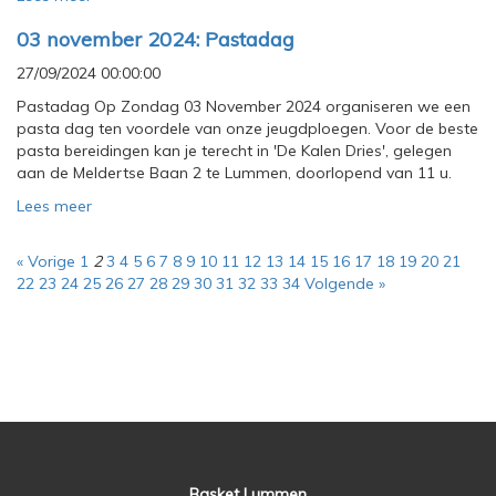
03 november 2024: Pastadag
27/09/2024 00:00:00
Pastadag Op Zondag 03 November 2024 organiseren we een
pasta dag ten voordele van onze jeugdploegen. Voor de beste
pasta bereidingen kan je terecht in 'De Kalen Dries', gelegen
aan de Meldertse Baan 2 te Lummen, doorlopend van 11 u.
Lees meer
« Vorige
1
2
3
4
5
6
7
8
9
10
11
12
13
14
15
16
17
18
19
20
21
22
23
24
25
26
27
28
29
30
31
32
33
34
Volgende »
Basket Lummen