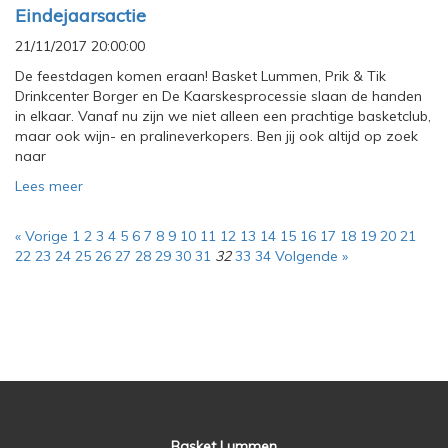
Eindejaarsactie
21/11/2017 20:00:00
De feestdagen komen eraan! Basket Lummen, Prik & Tik
Drinkcenter Borger en De Kaarskesprocessie slaan de handen
in elkaar. Vanaf nu zijn we niet alleen een prachtige basketclub,
maar ook wijn- en pralineverkopers. Ben jij ook altijd op zoek
naar
Lees meer
« Vorige
1
2
3
4
5
6
7
8
9
10
11
12
13
14
15
16
17
18
19
20
21
22
23
24
25
26
27
28
29
30
31
32
33
34
Volgende »
Basket Lummen