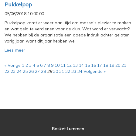
Pukkelpop
05/06/2018 10:00:00
Pukkelpop komt er weer aan, tijd om massa’s plezier te maken
en wat geld te verdienen voor de club. Wat word er verwacht?
We hebben bij de organisatie een goede indruk achter gelaten
vorig jaar, want dit jaar hebben we
Lees meer
« Vorige
1
2
3
4
5
6
7
8
9
10
11
12
13
14
15
16
17
18
19
20
21
22
23
24
25
26
27
28
29
30
31
32
33
34
Volgende »
Basket Lummen